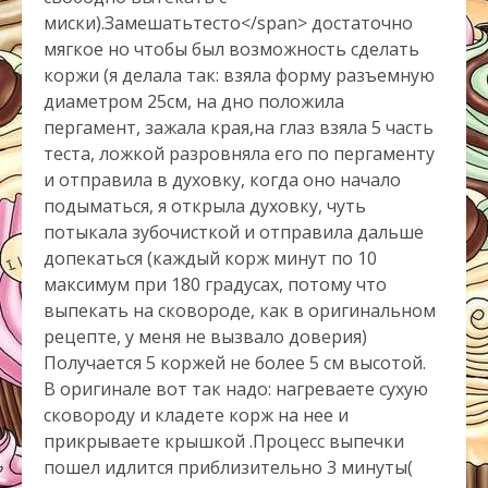
миски).Замешатьтесто</span> достаточно
мягкое но чтобы был возможность сделать
коржи (я делала так: взяла форму разъемную
диаметром 25см, на дно положила
пергамент, зажала края,на глаз взяла 5 часть
теста, ложкой разровняла его по пергаменту
и отправила в духовку, когда оно начало
подыматься, я открыла духовку, чуть
потыкала зубочисткой и отправила дальше
допекаться (каждый корж минут по 10
максимум при 180 градусах, потому что
выпекать на сковороде, как в оригинальном
рецепте, у меня не вызвало доверия)
Получается 5 коржей не более 5 см высотой.
В оригинале вот так надо: нагреваете сухую
сковороду и кладете корж на нее и
прикрываете крышкой .Процесс выпечки
пошел идлится приблизительно 3 минуты(