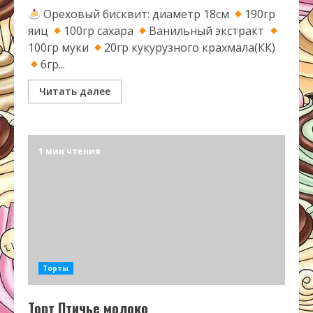
Ореховый бисквит: диаметр 18см
190гр
яиц
100гр сахара
Ванильный экстракт
100гр муки
20гр кукурузного крахмала(КК)
6гр...
Читать далее
1 мин чтения
Торты
Торт Птичье молоко