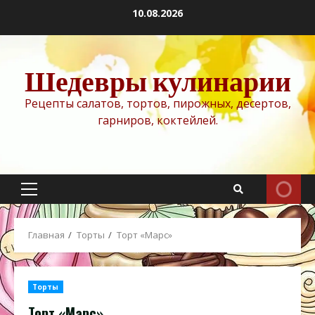
Перейти
10.08.2026
к
содержимому
Шедевры кулинарии
Рецепты салатов, тортов, пирожных, десертов,
гарниров, коктейлей.
Основное
меню
Главная
Торты
Торт «Марс»
Торты
Торт «Марс»