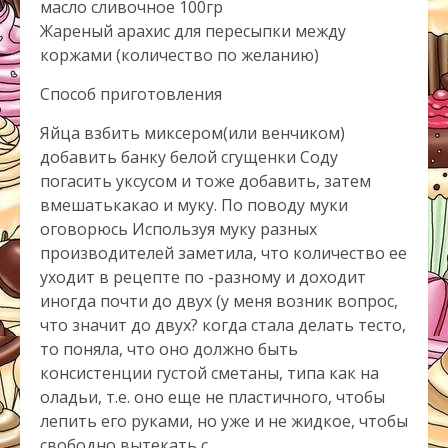
масло сливочное 100гр
Жареный арахис для пересыпки между
коржами (количество по желанию)
Способ приготовления
Яйца взбить миксером(или венчиком)
добавить банку белой сгущенки Соду
погасить уксусом и тоже добавить, затем
вмешатькакао и муку. По поводу муки
оговорюсь Используя муку разных
производителей заметила, что количество ее
уходит в рецепте по -разному и доходит
иногда почти до двух (у меня возник вопрос,
что значит до двух? когда стала делать тесто,
то поняла, что оно должно быть
консистенции густой сметаны, типа как на
оладьи, т.е. оно еще не пластичного, чтобы
лепить его руками, но уже и не жидкое, чтобы
свободно вытекать с