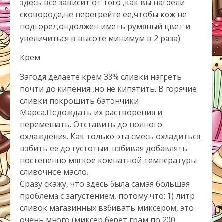
здесь все зависит от того ,как вы нагрели
сковороде,не перегрейте ее,чтобы кож не
подгорел,ондолжен иметь румяный цвет и
увеличиться в высоте минимум в 2 раза)
Крем
Загодя делаете крем 33% сливки нагреть
почти до кипения ,но не кипятить. В горячие
сливки покрошить батончики
Марса.Подождать их растворения и
перемешать. Отставить до полного
охлаждения. Как только эта смесь охладиться
взбить ее до густотыи ,взбивая добавлять
постепенно мягкое комнатной температуры
сливочное масло.
Сразу скажу, что здесь была самая большая
проблема с загустением, потому что: 1) литр
сливок магазинных взбивать миксером, это
очень много (миксер берет грам по 200